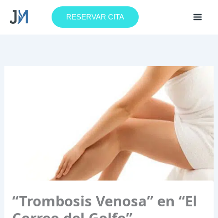
Ir
al
RESERVAR CITA
contenido
“Trombosis Venosa” en “El
Correo del Golfo”