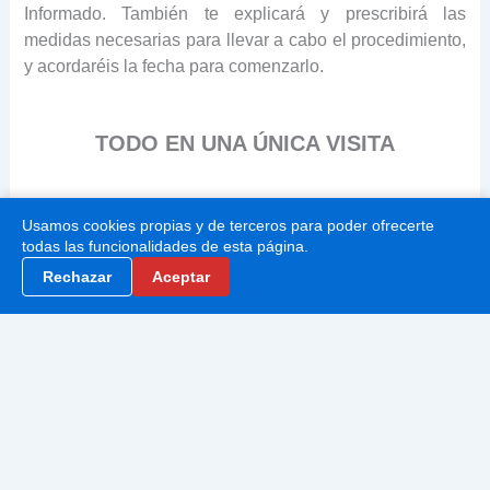
Informado. También te explicará y prescribirá las
medidas necesarias para llevar a cabo el procedimiento,
y acordaréis la fecha para comenzarlo.
TODO EN UNA ÚNICA VISITA
Cómodo, ¿verdad?
Usamos cookies propias y de terceros para poder ofrecerte
todas las funcionalidades de esta página.
Rechazar
Aceptar
El Dr. Jorge Molina ha dedicado muchos años y toda su
atención en prepararse no solamente para el tratamiento
de tu problema, sino también en prever multitud de
pequeños detalles que lo rodean, todo para hacerte la
experiencia más agradable y la vida más sencilla.
Son las ventajas de dejarte cuidar por un verdadero
experto.