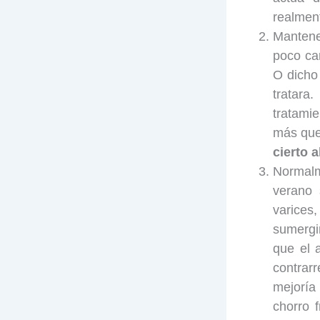
realmen
Mantene
poco cam
O dicho
tratara
tratami
más que
cierto a
Normalm
verano 
varices
sumergi
que el 
contrar
mejoría
chorro 