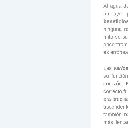
Al agua de
atribuye
beneficio
ninguna r
mito se su
encontram
es errónea
Las
varic
su funció
corazón. 
correcto f
era precis
ascendent
también b
más lenta