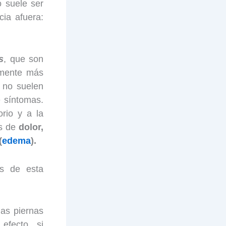
o suele ser
ia afuera:
s
, que son
amente más
 no suelen
 síntomas.
orio y a la
es de
dolor,
(
edema
).
es de esta
las piernas
efecto, si