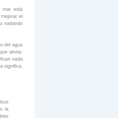
l mar está
 mejorar el
io nadando
to del agua
e aliviar.
ifican nada
 significa,
lsos
s la
réis