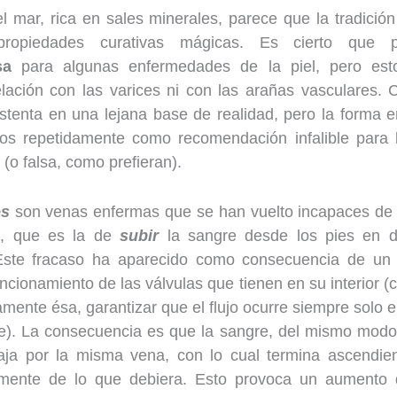
l mar, rica en sales minerales, parece que la tradición
 propiedades curativas mágicas. Es cierto que 
sa
para algunas enfermedades de la piel, pero est
elación con las varices ni con las arañas vasculares.
stenta en una lejana base de realidad, pero la forma e
os repetidamente como recomendación infalible para l
 (o falsa, como prefieran).
es
son venas enfermas que se han vuelto incapaces de 
n, que es la de
subir
la sangre desde los pies en di
Este fracaso ha aparecido como consecuencia de un f
uncionamiento de las válvulas que tienen en su interior (
amente ésa, garantizar que el flujo ocurre siempre solo e
e). La consecuencia es que la sangre, del mismo modo
aja por la misma vena, con lo cual termina ascendi
mente de lo que debiera. Esto provoca un aumento 