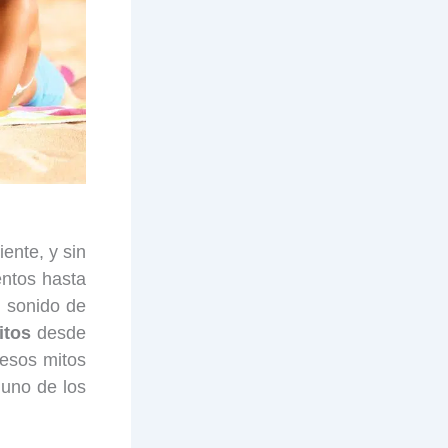
ente, y sin
entos hasta
e sonido de
itos
desde
esos mitos
 uno de los