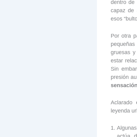
dentro de 
capaz de 
esos “bulto
Por otra 
pequeñas 
gruesas y
estar rel
Sin embarg
presión au
sensación
Aclarado 
leyenda ur
Algunas
actúa d