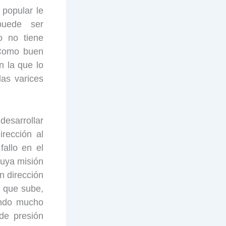
 popular le
puede ser
o no tiene
 Como buen
n la que lo
as varices
desarrollar
rección al
allo en el
cuya misión
n dirección
 que sube,
endo mucho
de presión