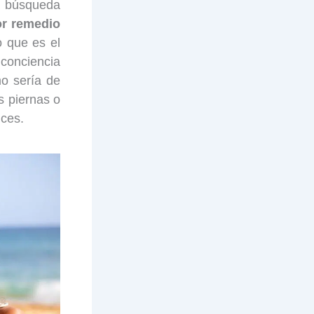
va búsqueda
or remedio
 que es el
conciencia
o sería de
s piernas o
ices.