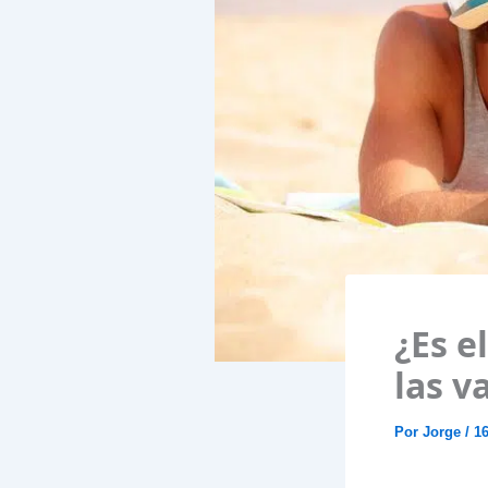
¿Es e
las v
Por
Jorge
/
16