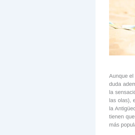
Aunque el 
duda ademá
la sensaci
las olas),
la Antigü
tienen que
más popul