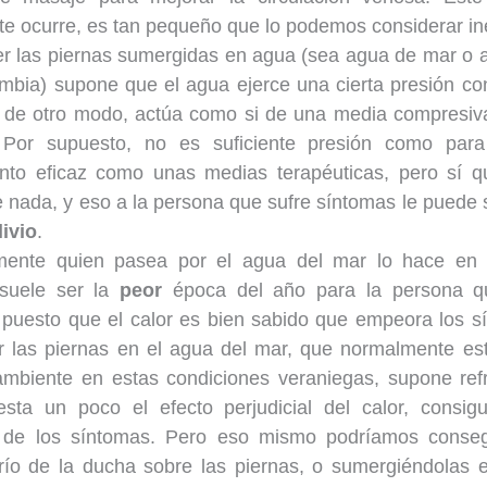
te ocurre, es tan pequeño que lo podemos considerar ine
r las piernas sumergidas en agua (sea agua de mar o 
bia) supone que el agua ejerce una cierta presión cont
 de otro modo, actúa como si de una media compresiv
. Por supuesto, no es suficiente presión como para
ento eficaz como unas medias terapéuticas, pero sí q
 nada, y eso a la persona que sufre síntomas le puede
livio
.
ente quien pasea por el agua del mar lo hace en 
suele ser la
peor
época del año para la persona 
, puesto que el calor es bien sabido que empeora los s
r las piernas en el agua del mar, que normalmente es
ambiente en estas condiciones veraniegas, supone ref
resta un poco el efecto perjudicial del calor, consi
 de los síntomas. Pero eso mismo podríamos conseg
frío de la ducha sobre las piernas, o sumergiéndolas