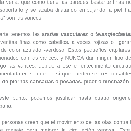
la vena, que como tiene las paredes bastante finas n
soportarlo y se acaba dilatando empujando la piel hac
s” son las varices.
parte tenemos las
ara
ñ
as vasculares
o
telangiectasia
venitas finas como cabellos, a veces rojizas o liger
 de color azulado -verdoso. Estos pequeños capilares
acionados con las varices, y NUNCA dan ningún tipo de
o las varices, debido a ese enlentecimiento circulat
mentada en su interior, sí que pueden ser responsabl
 de piernas cansadas o pesadas, picor o hinchazón 
este punto, podemos justificar hasta cuatro orígen
bana:
 personas creen que el movimiento de las olas contra 
e masaje para mejorar la circulación venosa. Este 