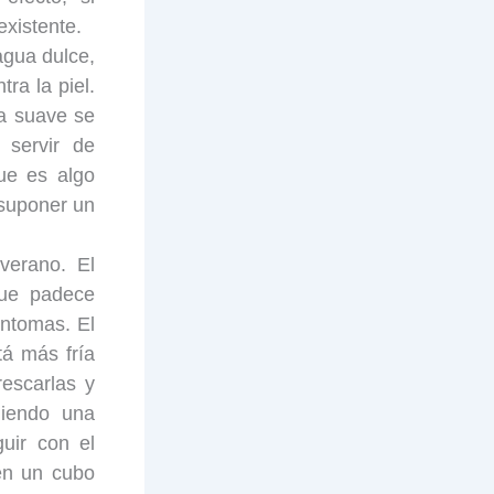
xistente.
agua dulce,
ra la piel.
a suave se
 servir de
ue es algo
 suponer un
verano. El
que padece
íntomas. El
tá más fría
rescarlas y
guiendo una
uir con el
 en un cubo