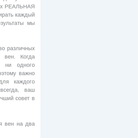
а их РЕАЛЬНАЯ
бирать каждый
езультаты мы
тво различных
 вен. Когда
т ни одного
оэтому важно
для каждого
всегда, ваш
учший совет в
я вен на два