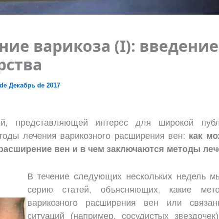
ние варикоза (I): введение
рства
 de Декабрь de 2017
ой, представляющей интерес для широкой публ
тоды лечения варикозного расширения вен:
как мо
расширение вен и в чем заключаются методы ле
В течение следующих нескольких недель м
серию статей, объясняющих, какие мет
варикозного расширения вен или связа
ситуаций (например, сосудистых звездочек