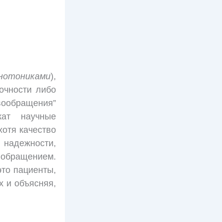
нотониками
),
очности либо
вообращения”
жат научные
хотя качество
 надежности,
 обращением.
это пациенты,
х и объясняя,