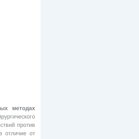
ных методах
рургического
ствий против
 в отличие от