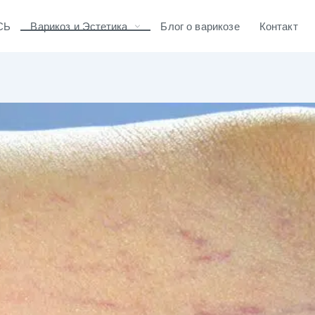
СЬ
Варикоз и Эстетика
Блог о варикозе
Контакт