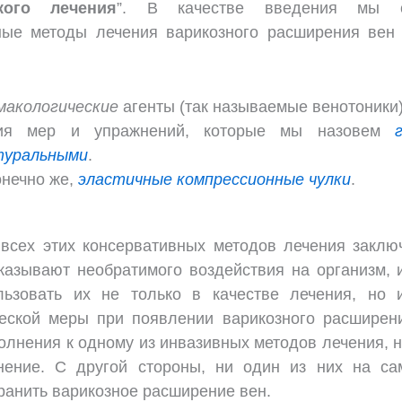
ского лечения
”. В качестве введения мы с
ные методы лечения варикозного расширения вен
макологические
агенты (так называемые венотоники)
ия мер и упражнений, которые мы назовем
туральными
.
онечно же,
эластичные компрессионные чулки
.
 всех этих консервативных методов лечения заключ
оказывают необратимого воздействия на организм, 
ьзовать их не только в качестве лечения, но 
еской меры при появлении варикозного расширен
олнения к одному из инвазивных методов лечения,
нение. С другой стороны, ни один из них на с
ранить варикозное расширение вен.