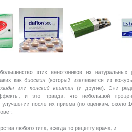
большинство этих венотоников из натуральных 
таких как
диосмин
(который извлекается из кожуры
озиды
или
конский каштан
(и другие). Они ред
ффекты, и это правда, что небольшой процен
 улучшении после их приема (по оценкам, около
1
овет:
рства любого типа, всегда по рецепту врача, и