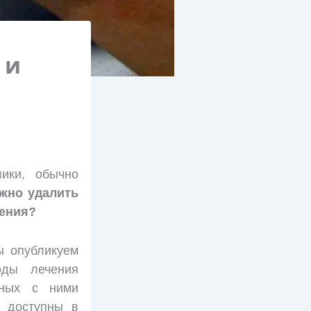
 и
ики, обычно
жно удалить
чения?
ы опубликуем
оды лечения
нных с ними
) доступны в