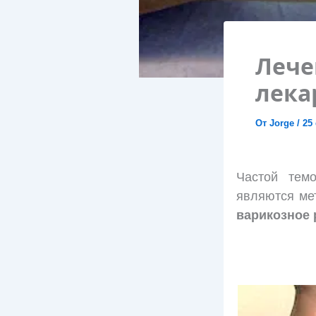
Лече
лека
От
Jorge
/
25
Частой тем
являются ме
варикозное 