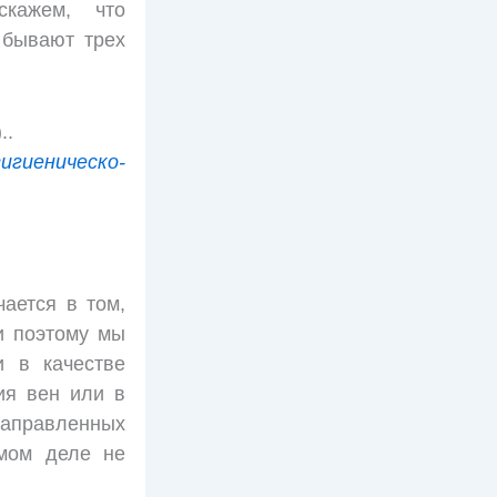
кажем, что
 бывают трех
..
гигиеническо-
ается в том,
и поэтому мы
и в качестве
ия вен или в
 направленных
амом деле не