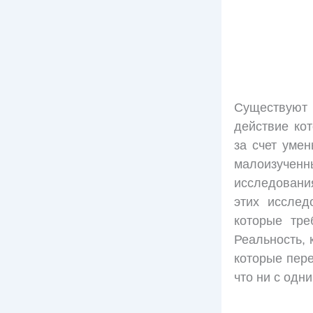
Существуют
действие ко
за счет уме
малоизучен
исследования
этих исслед
которые тре
Реальность, 
которые пере
что ни с одн