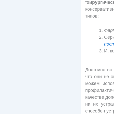
“
хирургиче
консерватив
типов:
Фар
Сер
пос
И, к
Достоинство
что они не 
можем испол
профилактич
качестве доп
на их устра
способен уст