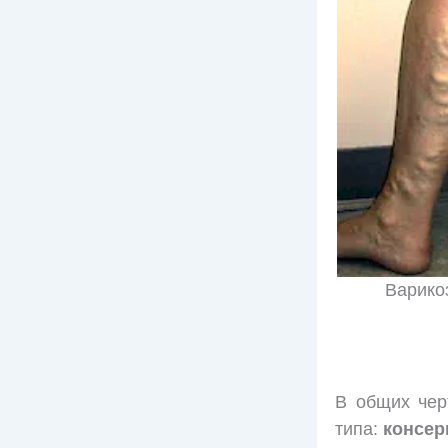
Варико
В общих чер
типа:
консер