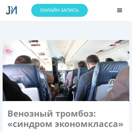
Перейти
к
ОНЛАЙН-ЗАПИСЬ
содержимому
Венозный тромбоз:
«синдром экономкласса»